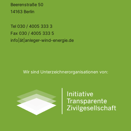
Beerenstraße 50
14163 Berlin
Tel 030 / 4005 333 3
Fax 030 / 4005 333 5
info|ät|anleger-wind-energie.de
Wir sind Unterzeichnerorganisationen von: